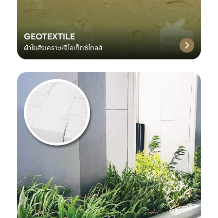
GEOTEXTILE
ผ้าใยสังเคราะห์จีโอเท็กซ์ไทลส์